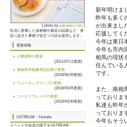
新年明けま
昨年も多く
が出来まし
[ photo by
pakutaso.com
]
生活に密着した放射能や最近の話題など、身
応援してく
近に起きた事柄で役立つ小話を提供します。
今年は東日
更新情報
今年も市内
公開資料の更新
相馬の現状
[2021/07/11更新]
住んでいる
南相馬市線量測定結果の更新
です。
[2018/06/30更新]
ウォーキングマップの更新
[2018/05/05更新]
また、南相
っておりま
コーヒーブレークの更新
[2018/03/30更新]
私達も昨年
っておりま
USTREAM・Youtube
今年もそう
イベントや会合の様子をUSTREAM・